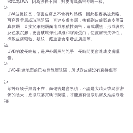
90%為UVA，因為波長不同，對皮膚嘅傷害都唔一樣。
UVA波長較長，傷害皮膚是不會有灼熱感，因此很容易被忽略。
可穿透雲層或玻璃阻隔，直達皮膚表層，接觸到皮膚嘅表皮層及
真皮層，直接於細胞層面造成累積性傷害，造成曬黑，形成斑點
及色素沉澱，更會破壞彈性纖維和膠原蛋白，使皮膚喪失彈性，
導致皮膚鬆弛、皺紋，嚴重更會引發皮膚癌等。
UVB的波長較短，是戶外曬黑的兇手，長時間更會造成皮膚曬
傷。
UVC-到達地面前已被臭氧層阻隔，所以對皮膚沒有直接傷害
紫外線幾乎無處不在，而傷害是會累積，不論是大晴天或烏雲密
佈的陰天，應徹底落實執行防曬，才能擁有健康肌膚及延緩衰老