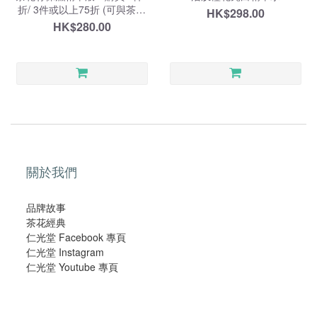
折/ 3件或以上75折 (可與茶花
HK$298.00
籽修護精華油/ 水凝淨透抗氧化
HK$280.00
精華素混合搭配) 至01/09⭐️
關於我們
品牌故事
茶花經典
仁光堂 Facebook 專頁
仁光堂 Instagram
仁光堂 Youtube 專頁