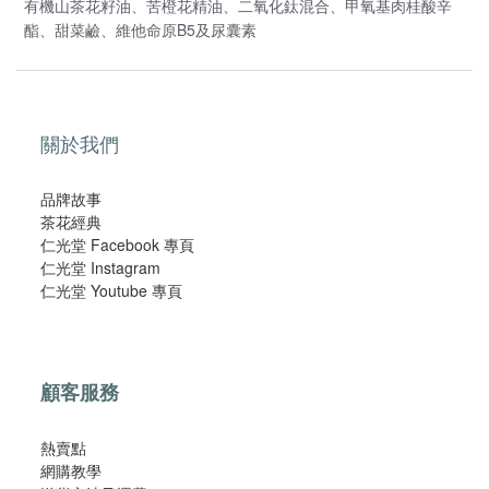
有機山茶花籽油、苦橙花精油、二氧化鈦混合、甲氧基肉桂酸辛
B5及
酯、甜菜鹼、維他命原
尿囊素
關於我們
品牌故事
茶花經典
仁光堂 Facebook 專頁
仁光堂 Instagram
仁光堂 Youtube 專頁
顧客服務
熱賣點
網購教學