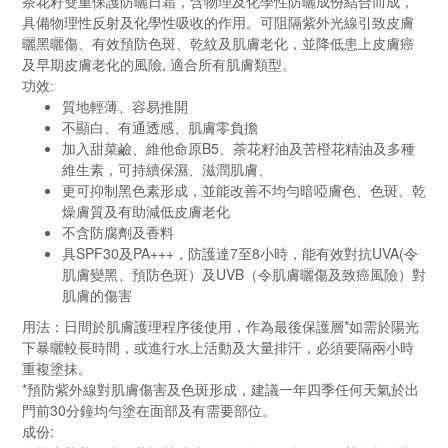
茶花籽
雙重保護防曬日霜，
含物理及化學性防曬成份結合而成，
具備物理性反射及化學性吸收的作用。可阻隔紫外光線引致皮膚
曬黑曬傷、有效預防色斑、乾紋及肌膚老化，並降低患上皮膚癌
,
及早期皮膚老化的風險
適合所有肌膚類型。
功效
:
質地輕薄、容易推開
不顯白、有通透感、肌膚
零負擔
B5、茶花籽油及苦橙花精油
加入甜菜鹼、維他命原
及多種
維生素，可持續保濕、滋潤肌膚、
更可抑制黑色素形成，並能改善不均勻暗啞膚色、色斑、乾
燥膚質及有助減低皮膚老化
不含防腐劑及香料
SPF30
PA+++
7
8
UVA(
具
及
，防護達
至
小時，能有效對抗
令
UVB
肌膚變黑、預防色斑）及
（令肌膚曬傷及致癌風險）對
肌膚的傷害
*
用法：日間於肌膚護理程序後使用，作為最後保護層
如需於陽光
下暴曬較長時間，或進行水上活動及大量排汗，必須要隔兩小時
重複塗抹。
*
預防紫外線對肌膚傷害及色斑形成，建議一年四季任何天氣於出
30
門前
分鐘均勻塗在面部及有需要部位。
:
成份