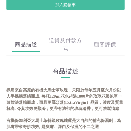
加入購物車
送貨及付款方
商品描述
顧客評價
式
商品描述
採用來自高原的有機大馬士革玫瑰，只限於每年五月至六月份以
人手採摘蒸餾而成
,
每瓶
120ml
花水超過
1800
片的玫瑰花瓣以單一
蒸餾法蒸餾而成，而且更屬頭蒸
(ExtraVirgin
）品質，濃度及質量
極高
,
令其功效更顯著；更帶有濃郁的玫瑰清香，更可放鬆情緒
有機保加利亞大馬士革特級玫瑰純露是大自然的補充保濕劑，為
肌膚帶來奇妙功效
,
是爽膚、淨白及保濕的不二之選