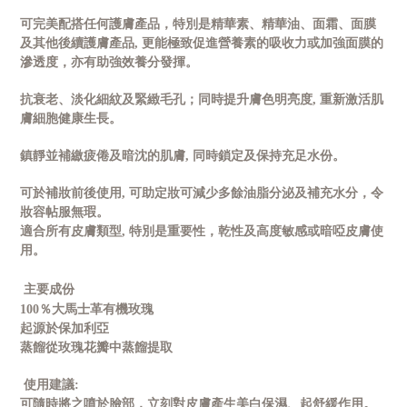
可完美配搭任何護膚產品，特別是精華素、精華油、面霜、面膜
及其他後續護膚產品
,
更能極致促進營養素的吸收力或加強面膜的
滲透度，亦有助強效養分發揮。
抗衰老、淡化細紋及緊緻毛孔；同時提升膚色明亮度
,
重新激活肌
膚細胞健康生長。
鎮靜並補繳疲倦及暗沈的肌膚
,
同時鎖定及保持充足水份。
可於補妝前後使用
,
可助定妝可減少多餘油脂分泌及補充水分，令
妝容帖服無瑕。
適合所有皮膚類型
,
特別是重要性，乾性及高度敏感或暗啞皮膚使
用。
主要成份
100
％大馬士革有機玫瑰
起源於保加利亞
蒸餾從玫瑰花瓣中蒸餾提取
使用建議
:
可隨時將之噴於臉部，立刻對皮膚產生美白保濕、起舒緩作用。