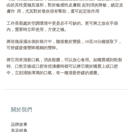
由於其性質極其溫和，對於敏感性皮膚能
起到消炎降敏，鎮定皮
膚作
用，尤其對於發炎很有幫助，還可起定妝作用
工作長期處於空調環境中更是必不可缺的。更可將之放在手袋
內，需要時立即使用，方便之極。
將玫瑰保濕水倒於棉片中，隨後敷於雙眼，
10
至
20
分鐘後取下，
可舒緩疲倦雙眸模糊的雙眸。
將它用來清新口氣，消炎殺菌，可以放心食用。如嘴唇感到乾裂
時、口乾舌燥或口腔有些潰瘍時都可以將它噴於嘴唇上或口腔
中，立刻清除渾濁的口氣，有一種清新舒緩的感覺。
關於我們
品牌故事
茶花經典