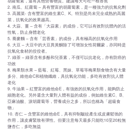
胡蘿蔔素，還有其他營養物質。建議每天可吃一根香蕉
2. 南瓜、紅蘿蔔 – 具有豐富的胡蘿蔔素，是一種強力的抗氧化劑
3. 高麗菜- 含有豐富的維生素C、K。特別是尚未完全成熟的高麗
菜，抗氧化的效果越高。
4. 大蒜、薑 – 含有「大蒜素」的成份，它可以有效對抗體內的活
性氧，防止身體老化
5. 蕎麥麵 – 含有「芸香素」的成份，具有極高的抗氧化作用
6. 大豆 – 大豆中的大豆異黃酮除了可增加女性荷爾蒙，亦同時是
抗氧化食材的佼佼者。
7. 綠茶 – 綠茶含有多酚和兒茶素，不僅可以抗老化，亦有防癌的
功效
8. 梅果類水果 – 藍莓、紅莓、黑妹、草莓等梅果類食物含有大量
多分、維他命C和植物纖維，具抗氧化功能，多吃有效對抗人體
老化
9. 牛油果 – 紅豐富的維他命E，有強效的抗氧化作用，能夠防止
細胞老化。另外還含大量對人體有益的成份，例如維生素C、B、
亞麻油酸、淚胡蘿蔔等，營養成分之多，所以也稱為「超級食
物」
10. 杏仁 – 含豐富的維他命E，具有抑制皺紋產生或皮膚鬆弛的
作用，讓皮膚緊致有彈性。但要注意每天最多只能吃10至20粒無
鹽杏仁，多吃無益