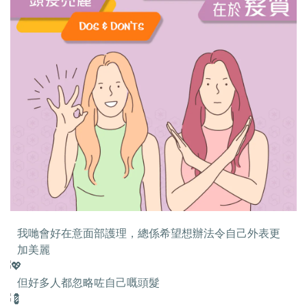
我哋會好在意面部護理，總係希望想辦法令自己外表更
加美麗
但好多人都忽略咗自己嘅頭髮