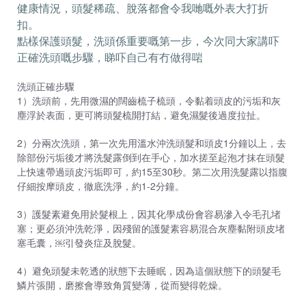
健康情況，頭髮稀疏、脫落都會令我哋嘅外表大打折
扣。
點樣保護頭髮，洗頭係重要嘅第一步，今次同大家講吓
正確洗頭嘅步驟，睇吓自己有冇做得啱
洗頭正確步驟
1）洗頭前，先用微濕的闊齒梳子梳頭，令黏着頭皮的污垢和灰
塵浮於表面，更可將頭髮梳開打結，避免濕髮後過度拉扯。
2）分兩次洗頭，第一次先用溫水沖洗頭髮和頭皮1分鐘以上，去
除部份污垢後才將洗髮露倒到在手心，加水搓至起泡才抹在頭髮
上快速帶過頭皮污垢即可，約15至30秒。第二次用洗髮露以指腹
仔細按摩頭皮，徹底洗淨，約1-2分鐘。
3）護髮素避免用於髮根上，因其化學成份會容易滲入令毛孔堵
塞；更必須沖洗乾淨，因殘留的護髮素容易混合灰塵黏附頭皮堵
塞毛囊，￼引發炎症及脫髮。
4）避免頭髮未乾透的狀態下去睡眠，因為這個狀態下的頭髮毛
鱗片張開，磨擦會導致角質變薄，從而變得乾燥。