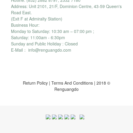
Hotline: (852) 2882 8797, 2332 7180
Address: Unit 2101, 21/F, Dominion Centre, 43-59 Queen's
Road East.
(Exit F at Admiralty Station)
Business Hour:
Monday to Saturday: 10:30 am – 07:00 pm ;
Saturday: 11:00am - 6:30pm
Sunday and Public Holiday : Closed
E-Mail： info@renguangdo.com
Return Policy
|
Terms And Conditions
| 2018 ©
Renguangdo