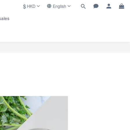
$
HKD
English
sales