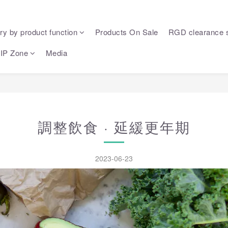
ry by product function
Products On Sale
RGD clearance 
IP Zone
Media
調整飲食 · 延緩更年期
2023-06-23