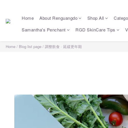
Home
About Renguangdo
Shop All
Catego
Samantha's Penchant
RGD SkinCare Tips
V
Home
/
Blog list page
/
調整飲食 · 延緩更年期