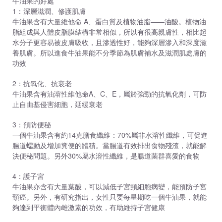
牛油果的好處
1：深層滋潤、修護肌膚
牛油果含有大量維他命 A、蛋白質及植物油脂——油酸。植物油
脂組成與人體皮脂膜結構非常相似，所以有很高親膚性，相比起
水分子更容易被皮膚吸收，且滲透性好，能夠深層滲入和深度滋
養肌膚。所以進食牛油果能不分季節為肌膚補水及滋潤肌處膚的
功效
2：抗氧化、抗衰老
牛油果含有油溶性維他命A、C、E，屬於強勁的抗氧化劑，可防
止自由基侵害細胞，延緩衰老
3：預防便秘
一個牛油果含有約14克膳食纖維：70%屬非水溶性纖維，可促進
腸道蠕動及增加糞便的體積。當腸道有效排出食物殘渣，就能解
決便秘問題。另外30%屬水溶性纖維，是腸道菌群喜愛的食物
4：護子宮
牛油果亦含有大量葉酸，可以減低子宮頸細胞病變，能預防子宮
頸癌。另外，有研究指出，女性只要每星期吃一個牛油果，就能
夠達到平衡體內雌激素的功效，有助維持子宮健康