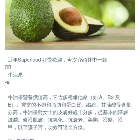
近年Superfood 好受歡迎，今次介紹其中一款
牛油果
牛油果營養價值高，它含多種維他命（如 A、B2 及
E）、豐富的不飽和脂肪和蛋白質、纖維、甘油酸等含量
亦高，牛油果對女士的皮膚好處十分多，從基本的深層
滋潤、修護肌膚、抗氧化、抗衰老、美胸、護髮、護
甲，以至護子宮，功效可達全方位。