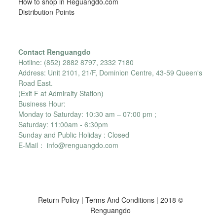
How to shop in Reguangdo.com
Distribution Points
Contact Renguangdo
Hotline: (852) 2882 8797, 2332 7180
Address: Unit 2101, 21/F, Dominion Centre, 43-59 Queen's
Road East.
(Exit F at Admiralty Station)
Business Hour:
Monday to Saturday: 10:30 am – 07:00 pm ;
Saturday: 11:00am - 6:30pm
Sunday and Public Holiday : Closed
E-Mail： info@renguangdo.com
Return Policy
|
Terms And Conditions
| 2018 ©
Renguangdo