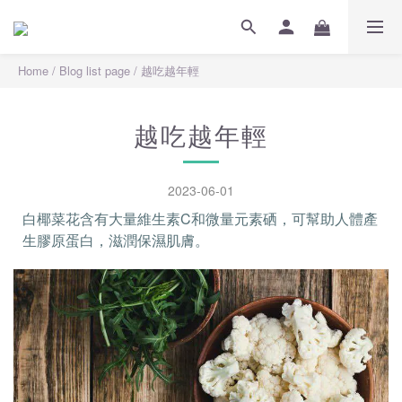
Home
/
Blog list page
/
越吃越年輕
越吃越年輕
2023-06-01
白椰菜花含有大量維生素C和微量元素硒，可幫助人體產
生膠原蛋白，滋潤保濕肌膚。