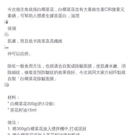
今次個主角就係白椰菜花，白椰菜花含有大量維生素C和微量元
素硒，可幫助人體產生膠原蛋白，滋潤
保濕
肌膚，而且低卡路里及高纖維
仲可以抗癌。
除咗一般食用方法，也很適合自製成除皺面膜，使肌膚水嫩、消
除細紋，修復並預防皺紋的效果很好。今次就同大家介紹吓點樣
自製「白椰菜花除皺面膜」
材料：
* 白椰菜花300g(約1/2個）
* 茶花籽油15ml
做法：
1. 將300g白椰菜花放入攪拌機中,打成泥狀
2. 將白椰菜花泥加入茶花籽油拌勻即成