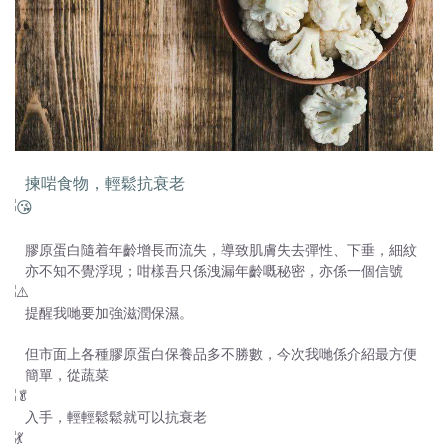
揀啱食物，輕鬆抗衰老
膠原蛋白隨着年齡增長而流失，導致肌膚失去彈性、下垂，細紋
亦不知不覺浮現；咁樣吾只係洩漏年齡嘅秘密，亦係一個信號
提醒我哋要加強滋潤保濕。
但市面上各種膠原蛋白保養品多不勝數，今次我哋係介紹最方便
簡單，從蔬菜
入手，輕輕鬆鬆就可以抗衰老