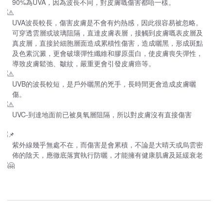
90%為UVA，因為波長不同，對皮膚嘅傷害都唔一樣。
UVA波長較長，傷害皮膚是不會有灼熱感，因此很容易被忽略。
可穿透雲層或玻璃阻隔，直達皮膚表層，接觸到皮膚嘅表皮層及
真皮層，直接於細胞層面造成累積性傷害，造成曬黑，形成斑點
及色素沉澱，更會破壞彈性纖維和膠原蛋白，使皮膚喪失彈性，
導致皮膚鬆弛、皺紋，嚴重更會引發皮膚癌等。
UVB的波長較短，是戶外曬黑的兇手，長時間更會造成皮膚曬
傷。
UVC-到達地面前已被臭氧層阻隔，所以對皮膚沒有直接傷害
紫外線幾乎無處不在，而傷害是會累積，不論是大晴天或烏雲密
佈的陰天，應徹底落實執行防曬，才能擁有健康肌膚及延緩衰老