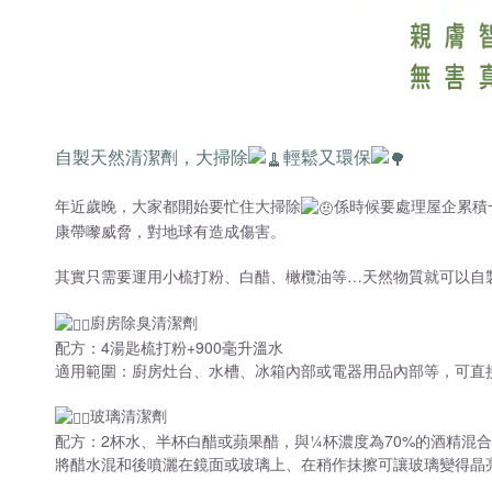
自製天然清潔劑，大掃除
輕鬆又環保
年近歲晚，大家都開始要忙住大掃除
係時候要處理屋企累積
康帶嚟威脅，對地球有造成傷害。
其實只需要運用小梳打粉、白醋、橄欖油等…天然物質就可以自
廚房除臭清潔劑
配方：4湯匙梳打粉+900毫升溫水
適用範圍：廚房灶台、水槽、冰箱內部或電器用品內部等，可直
玻璃清潔劑
配方：2杯水、半杯白醋或蘋果醋，與¼杯濃度為70%的酒精混合
將醋水混和後噴灑在鏡面或玻璃上、在稍作抹擦可讓玻璃變得晶