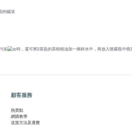
面的鏽漬
污垢
時，還可將2茶匙的茶樹精油加一兩杯水中，再放入噴霧瓶中噴
顧客服務
熱賣點
網購教學
​送貨方法及運費​