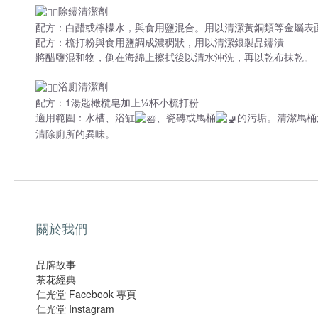
除鏽清潔劑
配方：白醋或檸檬水，與食用鹽混合。用以清潔黃銅類等金屬表
配方：梳打粉與食用鹽調成濃稠狀，用以清潔銀製品鏽漬
將醋鹽混和物，倒在海綿上擦拭後以清水沖洗，再以乾布抹乾。
浴廁清潔劑
配方：1湯匙橄欖皂加上¼杯小梳打粉
適用範圍：水槽、浴缸
、瓷磚或馬桶
的污垢。清潔馬桶
清除廁所的異味。
關於我們
品牌故事
茶花經典
仁光堂 Facebook 專頁
仁光堂 Instagram