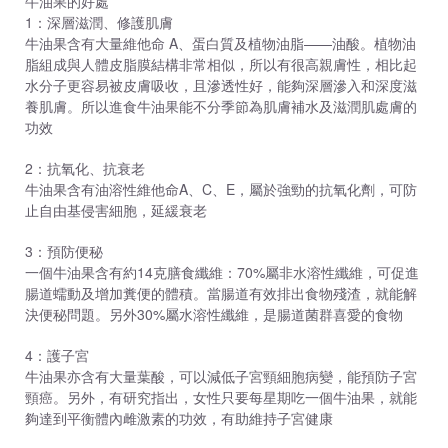
牛油果的好處
1：深層滋潤、修護肌膚
牛油果含有大量維他命 A、蛋白質及植物油脂——油酸。植物油
脂組成與人體皮脂膜結構非常相似，所以有很高親膚性，相比起
水分子更容易被皮膚吸收，且滲透性好，能夠深層滲入和深度滋
養肌膚。所以進食牛油果能不分季節為肌膚補水及滋潤肌處膚的
功效
2：抗氧化、抗衰老
牛油果含有油溶性維他命A、C、E，屬於強勁的抗氧化劑，可防
止自由基侵害細胞，延緩衰老
3：預防便秘
一個牛油果含有約14克膳食纖維：70%屬非水溶性纖維，可促進
腸道蠕動及增加糞便的體積。當腸道有效排出食物殘渣，就能解
決便秘問題。另外30%屬水溶性纖維，是腸道菌群喜愛的食物
4：護子宮
牛油果亦含有大量葉酸，可以減低子宮頸細胞病變，能預防子宮
頸癌。另外，有研究指出，女性只要每星期吃一個牛油果，就能
夠達到平衡體內雌激素的功效，有助維持子宮健康