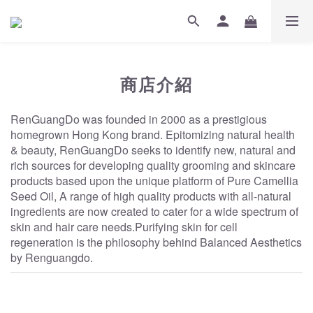
商店介紹
RenGuangDo was founded in 2000 as a prestigious
homegrown Hong Kong brand. Epitomizing natural health
& beauty, RenGuangDo seeks to identify new, natural and
rich sources for developing quality grooming and skincare
products based upon the unique platform of Pure Camellia
Seed Oil, A range of high quality products with all-natural
ingredients are now created to cater for a wide spectrum of
skin and hair care needs.Purifying skin for cell
regeneration is the philosophy behind Balanced Aesthetics
by Renguangdo.