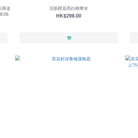
8折再送
活肌橙花亮白精華水
/26
HK$298.00