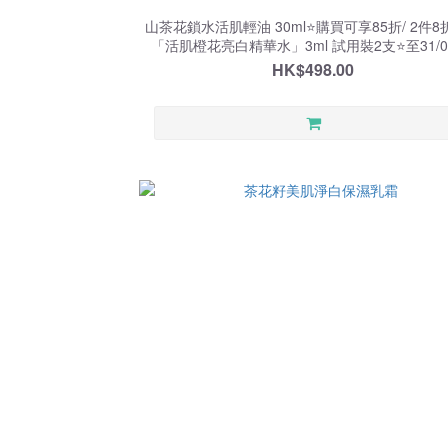
山茶花鎖水活肌輕油 30ml⭐️購買可享85折/ 2件
「活肌橙花亮白精華水」3ml 試用裝2支⭐️至31/08
HK$498.00