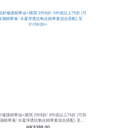
修護精華油⭐️購買 2件8折/ 3件或以上75折 (可與
濕精華液/ 水凝淨透抗氧化精華素混合搭配) 至
01/09/26⭐️
HK$388.00