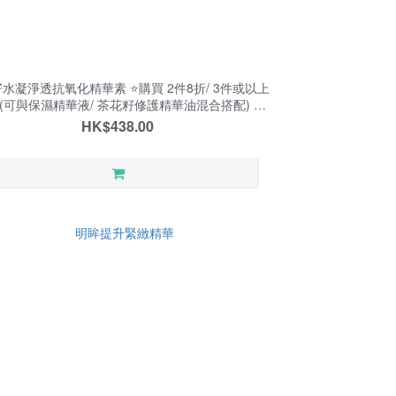
水凝淨透抗氧化精華素 ⭐️購買 2件8折/ 3件或以上
折 (可與保濕精華液/ 茶花籽修護精華油混合搭配) 至
01/09⭐️
HK$438.00